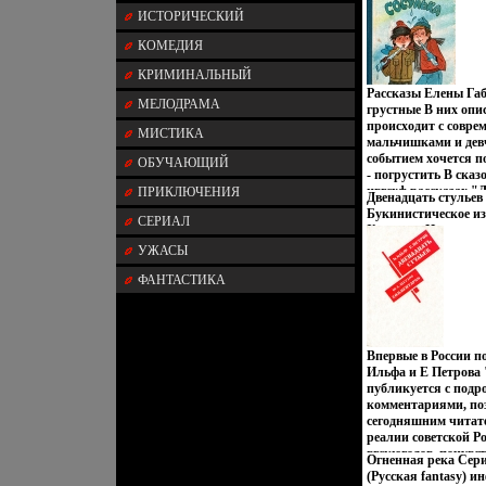
208 стр ISBN 5-7555
ИСТОРИЧЕСКИЙ
экз Формат: 60x84/1
8469z.
КОМЕДИЯ
КРИМИНАЛЬНЫЙ
Рассказы Елены Габ
МЕЛОДРАМА
грустные В них опис
происходит с совр
МИСТИКА
мальчишками и дев
событием хочется п
ОБУЧАЮЩИЙ
- погрустить В сказ
ивгсхф рассказах "
ПРИКЛЮЧЕНИЯ
Двенадцать стулье
"Волшебная палоч
Букинистическое из
СЕРИАЛ
Коснырева", "Гриш
Хорошая Издательст
Лохматиков" есть то
Твердый переплет, 6
УЖАСЫ
- чудесные превращ
456-0 Тираж: 20000 
хороший конец Книг
(~130х205 мм) инфо 
ФАНТАСТИКА
младшего школьног
Автвотнэор Елена Г
Впервые в России 
Ильфа и Е Петрова 
публикуется с под
комментариями, п
сегодняшним читат
реалии советской Ро
вгскюгодов, почувс
Огненная река Сери
перекличку авторов
(Русская fantasy) и