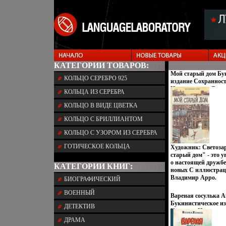
КАТЕГОРИИ ТОВАРОВ:
Мой старый дом Бу
КОЛЬЦО СЕРЕБРО 925
издание Сохраннос
Издательство: Детс
КОЛЬЦА ИЗ СЕРЕБРА
Ленинград, 1986 г Т
стр Тираж: 150000 э
КОЛЬЦО В ВИДЕ ЦВЕТКА
(~167x236 мм) инфо 
КОЛЬЦО С БРИЛЛИАНТОМ
КОЛЬЦО С УЗОРОМ ИЗ СЕРЕБРА
ГОТИЧЕСКОЕ КОЛЬЦА
Художник: Светоза
старый дом" - это у
о настоящей дружбе,
КАТЕГОРИИ КНИГ:
новых С иллюстрац
Владимир Арро.
БИОГРАФИЧЕСКИЙ
ВОЕННЫЙ
Вареная сосулька 
Букинистическое из
ДЕТЕКТИВ
Хорошая Издательс
издательство, 1993 
ДРАМА