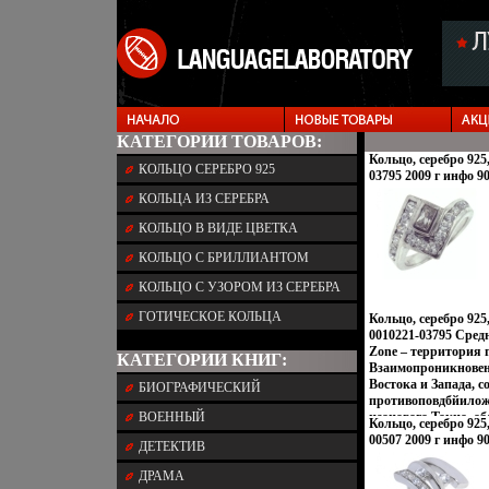
КАТЕГОРИИ ТОВАРОВ:
Кольцо, серебро 925
КОЛЬЦО СЕРЕБРО 925
03795 2009 г инфо 9
КОЛЬЦА ИЗ СЕРЕБРА
КОЛЬЦО В ВИДЕ ЦВЕТКА
КОЛЬЦО С БРИЛЛИАНТОМ
КОЛЬЦО С УЗОРОМ ИЗ СЕРЕБРА
ГОТИЧЕСКОЕ КОЛЬЦА
Кольцо, серебро 92
0010221-03795 Средн
Zone – территория 
КАТЕГОРИИ КНИГ:
Взаимопроникновен
Востока и Запада, с
БИОГРАФИЧЕСКИЙ
противоповдбйилож
ВОЕННЫЙ
неонового Токио, о
Кольцо, серебро 925
кофеин, безудержна
00507 2009 г инфо 9
ДЕТЕКТИВ
дворцов, романтик
лазурных побережи
ДРАМА
моды и тенденций М