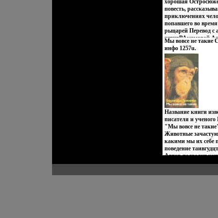
Zen Zone дарят вам
хорошая Остросюже
избранных – подчер
повесть, рассказы
создавать свой неп
приключениях чело
приобретая при это
попавшего во время
уверенность в своем 
рыцарей Перевод с 
вгтивВАкимовой Ав
Мы вовсе не такие 
инфо 1257u.
Название книги изв
писателя и ученого
"Мы вовсе не такие"
Животные зачастую 
какими мы их себе 
поведение таивгудцт
Автор подводит чит
некоторых загадок 
физиологии наших 
Умеют ли собаки с
обезьянничать? Сл
спят жирафы? Книг
большим количеств
Авторвоупв Бернха
Grzimek.