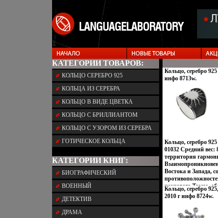
КАТЕГОРИИ ТОВАРОВ:
Кольцо, серебро 925 
КОЛЬЦО СЕРЕБРО 925
инфо 8713w.
КОЛЬЦА ИЗ СЕРЕБРА
КОЛЬЦО В ВИДЕ ЦВЕТКА
КОЛЬЦО С БРИЛЛИАНТОМ
КОЛЬЦО С УЗОРОМ ИЗ СЕРЕБРА
ГОТИЧЕСКОЕ КОЛЬЦА
Кольцо, серебро 925
01032 Средний вес: 
территория гармон
КАТЕГОРИИ КНИГ:
Взаимопроникновен
Востока и Запада, с
БИОГРАФИЧЕСКИЙ
противоположносте
ВОЕННЫЙ
неонового Токио, о
Кольцо, серебро 925,
кофеин, безудержна
2010 г инфо 8724w.
ДЕТЕКТИВ
дворцов, романтик
лазурных побережи
ДРАМА
моды и тенденций М