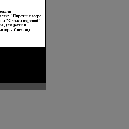
 вошли
елей: "Пираты с озера
ы и "Силаси вороной"
е Для детей и
 Авторы Сигфрид