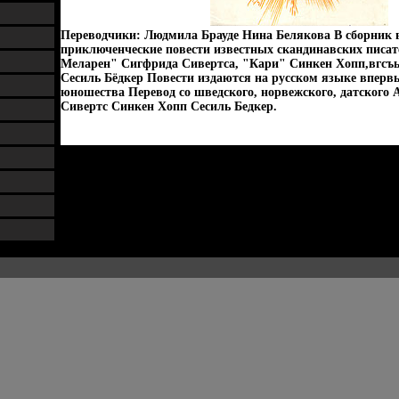
Переводчики: Людмила Брауде Нина Белякова В сборник
приключенческие повести известных скандинавских писат
Меларен" Сигфрида Сивертса, "Кари" Синкен Хопп,вгсъ
Сесиль Бёдкер Повести издаются на русском языке впервы
юношества Перевод со шведского, норвежского, датского
Сивертс Синкен Хопп Сесиль Бедкер.