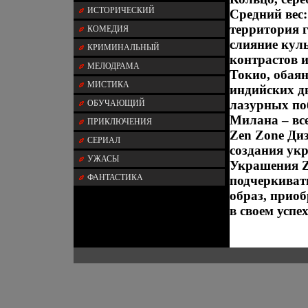
ИСТОРИЧЕСКИЙ
Средний вес:
территория 
КОМЕДИЯ
слияние куль
КРИМИНАЛЬНЫЙ
контрастов 
МЕЛОДРАМА
Токио, обая
МИСТИКА
индийских д
лазурных по
ОБУЧАЮЩИЙ
Милана – вс
ПРИКЛЮЧЕНИЯ
Zen Zone Ди
СЕРИАЛ
создания ук
УЖАСЫ
Украшения Z
ФАНТАСТИКА
подчеркиват
образ, приоб
в своем успех