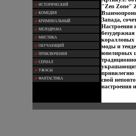
ИСТОРИЧЕСКИЙ
"Zen Zone" 
Взаимопрони
КОМЕДИЯ
Запада, соч
КРИМИНАЛЬНЫЙ
Настроения 
МЕЛОДРАМА
безудержная
МИСТИКА
коралловых 
моды и тенд
ОБУЧАЮЩИЙ
ювелирных ш
ПРИКЛЮЧЕНИЯ
традиционно
СЕРИАЛ
украшающих 
УЖАСЫ
привилегию 
ФАНТАСТИКА
свой неповт
настроения и