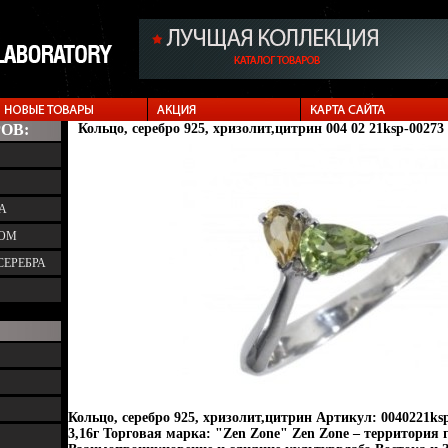
ОВ:
Кольцо, серебро 925, хризолит,цитрин 004 02 21ksp-00273
А
ТОМ
СЕРЕБРА
Кольцо, серебро 925, хризолит,цитрин Артикул: 0040221ks
3,16г Торговая марка: "Zen Zone" Zen Zone – территория