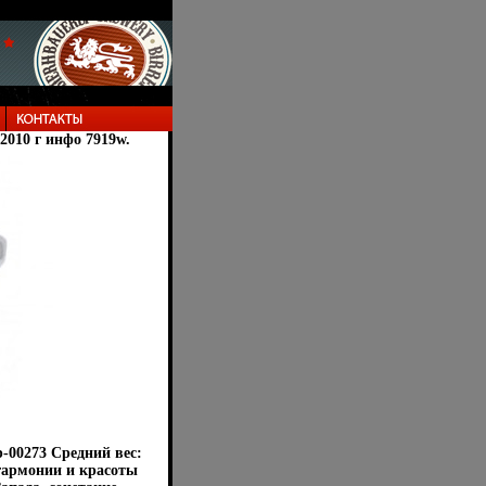
 2010 г инфо 7919w.
p-00273 Средний вес:
 гармонии и красоты