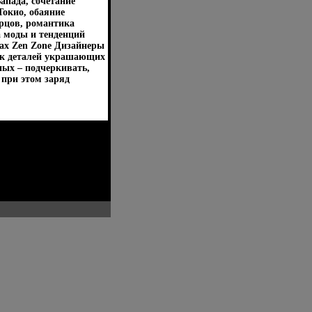
апада, сочетание
Токио, обаяние
рцов, романтика
 моды и тенденций
ах Zen Zone Дизайнеры
ак деталей украшающих
ых – подчеркивать,
 при этом заряд