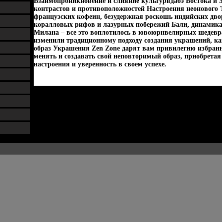
Взаимопроникновение и слияние культурвдабэ Востока и З
контрастов и противоположностей Настроения неонового 
французских кофеин, безудержная роскошь индийских дво
коралловых рифов и лазурных побережий Бали, динамика
Милана – все это воплотилось в ювоюрнвелирных шедевр
изменили традиционному подходу создания украшений, к
образ Украшения Zen Zone дарят вам привилегию избранн
менять и создавать свой неповторимый образ, приобретая
настроения и уверенность в своем успехе.