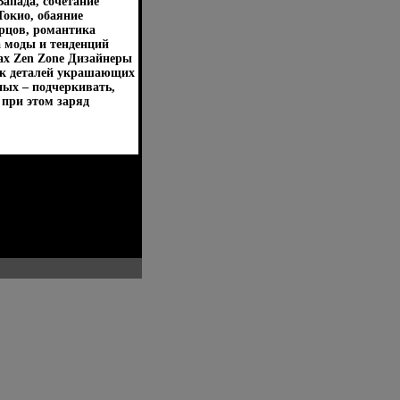
апада, сочетание
Токио, обаяние
рцов, романтика
 моды и тенденций
ах Zen Zone Дизайнеры
ак деталей украшающих
ых – подчеркивать,
 при этом заряд