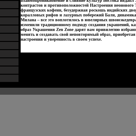
Взаимопроникновение и слияние культур Востока ивдапл З
контрастов и противоположностей Настроения неонового 
французских кофеин, безудержная роскошь индийских дво
коралловых рифов и лазурных побережий Бали, динамика
Милана – все это воплотилось в ювелирных швоюэкедевр
изменили традиционному подходу создания украшений, к
образ Украшения Zen Zone дарят вам привилегию избранн
менять и создавать свой неповторимый образ, приобретая
настроения и уверенность в своем успехе.