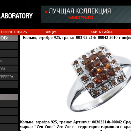
ОВ:
Кольцо, серебро 925, гранат 003 02 21sk-00042 2010 г инф
А
ТОМ
СЕРЕБРА
Кольцо, серебро 925, гранат Артикул: 0030221sk-00042 Сре
марка: "Zen Zone" Zen Zone – территория гармонии и кр