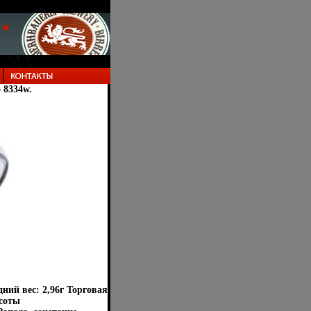
о 8334w.
дний вес: 2,96г Торговая
асоты