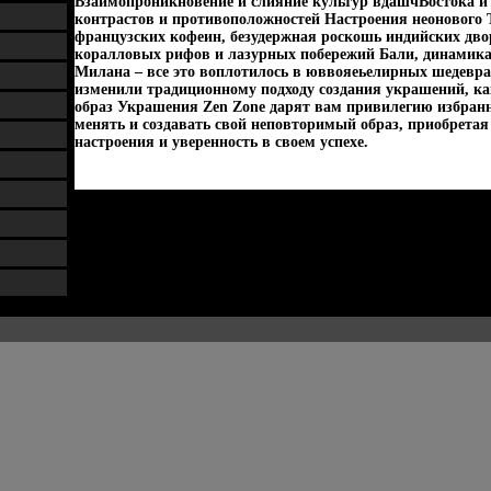
Взаимопроникновение и слияние культур вдашчВостока и 
контрастов и противоположностей Настроения неонового 
французских кофеин, безудержная роскошь индийских дво
коралловых рифов и лазурных побережий Бали, динамика
Милана – все это воплотилось в юввояеьелирных шедевр
изменили традиционному подходу создания украшений, к
образ Украшения Zen Zone дарят вам привилегию избранн
менять и создавать свой неповторимый образ, приобретая
настроения и уверенность в своем успехе.