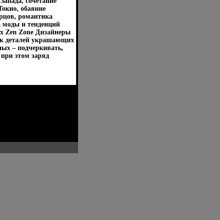
Запада, сочетание
Токио, обаяние
рцов, романтика
 моды и тенденций
ах Zen Zone Дизайнеры
ак деталей украшающих
ых – подчеркивать,
 при этом заряд