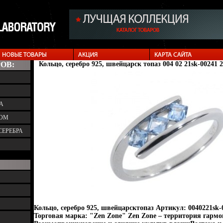
ОВ:
Кольцо, серебро 925, швейцарск топаз 004 02 21sk-00241 
А
ТОМ
СЕРЕБРА
Кольцо, серебро 925, швейцарсктопаз Артикул: 0040221sk-0
Торговая марка: "Zen Zone" Zen Zone – территория гарм