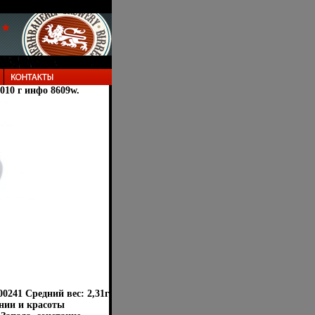
2010 г инфо 8609w.
0241 Средний вес: 2,31г
онии и красоты