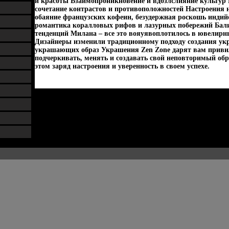
и красоты Взаимопроникновение и вдбзлслияние культур В
сочетание контрастов и противоположностей Настроения н
обаяние французских кофеин, безудержная роскошь индий
романтика коралловых рифов и лазурных побережий Бал
тенденций Милана – все это вояуявоплотилось в ювелирн
Дизайнеры изменили традиционному подходу создания укр
украшающих образ Украшения Zen Zone дарят вам приви
подчеркивать, менять и создавать свой неповторимый обр
этом заряд настроения и уверенность в своем успехе.