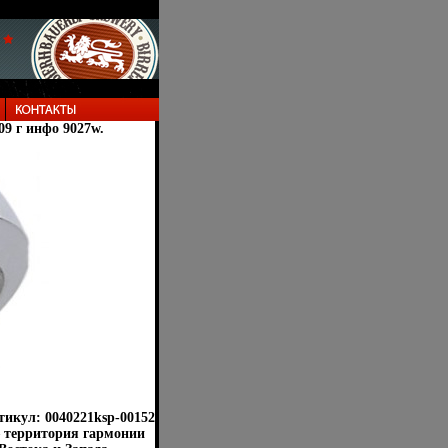
09 г инфо 9027w.
тикул: 0040221ksp-00152
– территория гармонии