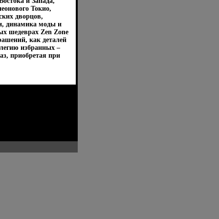
остока и Запада,
еонового Токио,
ских дворцов,
и, динамика моды и
ых шедеврах Zen Zone
ашений, как деталей
легию избранных –
аз, приобретая при