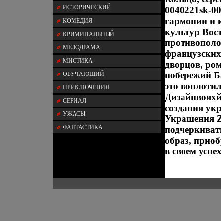
ИСТОРИЧЕСКИЙ
0040221sk-00
гармонии и 
КОМЕДИЯ
культур Вост
КРИМИНАЛЬНЫЙ
противополо
МЕЛОДРАМА
французских
МИСТИКА
дворцов, ро
побережий Б
ОБУЧАЮЩИЙ
это воплоти
ПРИКЛЮЧЕНИЯ
Дизайнвояхй
СЕРИАЛ
создания ук
УЖАСЫ
Украшения Z
ФАНТАСТИКА
подчеркиват
образ, приоб
в своем успех