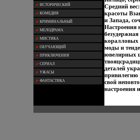
ИСТОРИЧЕСКИЙ
Средний вес:
красоты Вза
КОМЕДИЯ
и Запада, с
КРИМИНАЛЬНЫЙ
Настроения 
МЕЛОДРАМА
безудержная
МИСТИКА
коралловых 
моды и тенде
ОБУЧАЮЩИЙ
ювелирных ш
ПРИКЛЮЧЕНИЯ
твояцсрадиц
СЕРИАЛ
деталей укр
УЖАСЫ
привилегию 
ФАНТАСТИКА
свой неповт
настроения и