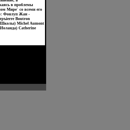
инение, в
ужаясь в проблемы
ом Мире` со всеми его
р: Фонлуп Жан -
ръierre Boutron
 Школы) Michel Aumont
(Иоланда) Catherine