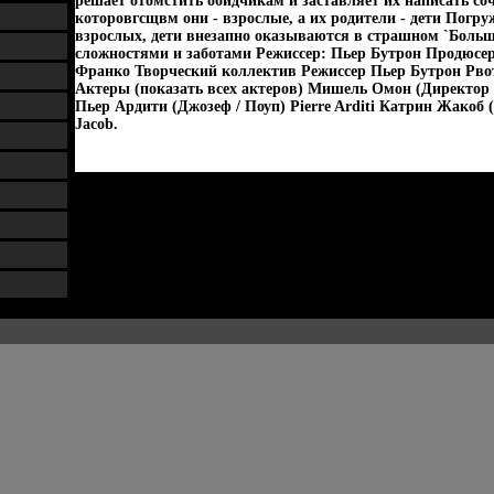
решает отомстить обидчикам и заставляет их написать соч
которовгсщвм они - взрослые, а их родители - дети Погр
взрослых, дети внезапно оказываются в страшном `Больш
сложностями и заботами Режиссер: Пьер Бутрон Продюсе
Франко Творческий коллектив Режиссер Пьер Бутрон Pвот
Актеры (показать всех актеров) Мишель Омон (Директор
Пьер Ардити (Джозеф / Поуп) Pierre Arditi Катрин Жакоб 
Jacob.