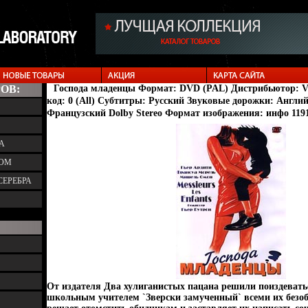
ОВ:
Господа младенцы Формат: DVD (PAL) Дистрибьютор: V
код: 0 (All) Субтитры: Русский Звуковые дорожки: Англий
Французский Dolby Stereo Формат изображения: инфо 119
А
ТОМ
СЕРЕБРА
От издателя Два хулиганистых пацана решили поиздевать
школьным учителем `Зверски замученный` всеми их безоб