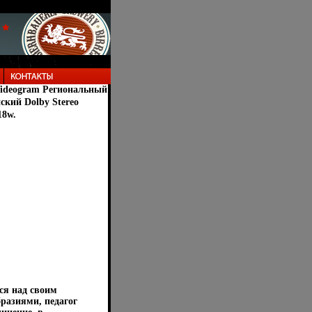
ideogram Региональный
ский Dolby Stereo
18w.
ся над своим
разиями, педагог