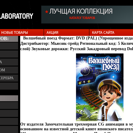
ОВ:
Волшебный поезд Формат: DVD (PAL) (Упрощенное издани
Дистрибьютор: Мьюзик-трейд Региональный код: 5 Количе
слой) Звуковые дорожки: Русский Закадровый перевод Dolb
А
ТОМ
СЕРЕБРА
От издателя Замечательная трехмерная CG анимация в м
основанном на известной детской книге японского писат