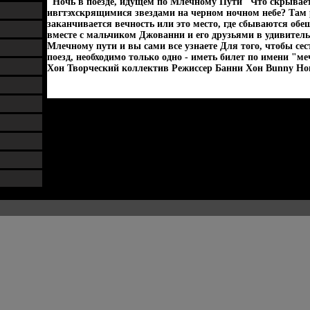
"Ночь в поезде, идущем по Млечному Пути" Что скрывает
ивгтэхскрящимися звездами на черном ночном небе? Там
заканчивается вечность или это место, где сбываются об
вместе с мальчиком Джованни и его друзьями в удивитель
Млечному пути и вы сами все узнаете Для того, чтобы с
поезд, необходимо только одно - иметь билет по имени "
Хон Творческий коллектив Режиссер Банни Хон Bunny Ho