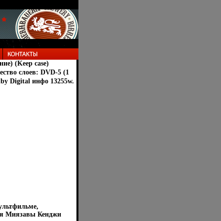
е) (Keep case)
ство слоев: DVD-5 (1
y Digital инфо 13255w.
ультфильме,
еля Миязавы Кенджи