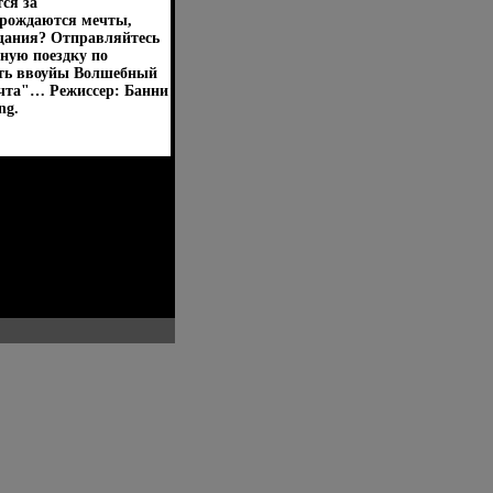
ся за
 рождаются мечты,
ещания? Отправляйтесь
ную поездку по
есть ввоуйы Волшебный
мечта"… Режиссер: Банни
ng.