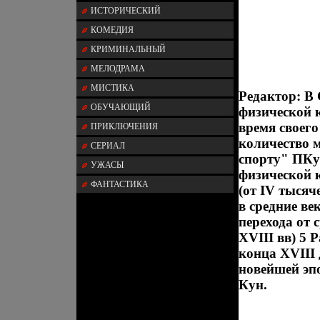
ИСТОРИЧЕСКИЙ
КОМЕДИЯ
КРИМИНАЛЬНЫЙ
МЕЛОДРАМА
МИСТИКА
Редактор: В
ОБУЧАЮЩИЙ
физической к
время своег
ПРИКЛЮЧЕНИЯ
количество 
СЕРИАЛ
спорту" ПКу
УЖАСЫ
физической 
ФАНТАСТИКА
(от IV тысяч
в средние ве
перехода от 
XVIII вв) 5 
конца XVIII
новейшей эпо
Кун.