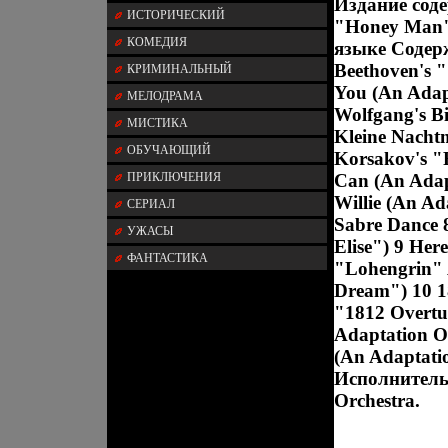
Издание соде
ИСТОРИЧЕСКИЙ
"Honey Man"
КОМЕДИЯ
языке Содерж
Beethoven's 
КРИМИНАЛЬНЫЙ
You (An Adap
МЕЛОДРАМА
Wolfgang's B
МИСТИКА
Kleine Nacht
ОБУЧАЮЩИЙ
Korsakov's "
ПРИКЛЮЧЕНИЯ
Can (An Adap
Willie (An Ad
СЕРИАЛ
Sabre Dance 
УЖАСЫ
Elise") 9 He
ФАНТАСТИКА
"Lohengrin" 
Dream") 10 1
"1812 Overtu
Adaptation O
(An Adaptati
Исполнитель 
Orchestra.