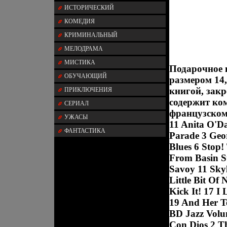
ИСТОРИЧЕСКИЙ
КОМЕДИЯ
КРИМИНАЛЬНЫЙ
МЕЛОДРАМА
МИСТИКА
Подарочное 
ОБУЧАЮЩИЙ
размером 14,
книгой, зак
ПРИКЛЮЧЕНИЯ
содержит ко
СЕРИАЛ
французском
УЖАСЫ
11 Anita O'D
ФАНТАСТИКА
Parade 3 Geo
Blues 6 Stop!
From Basin S
Savoy 11 Sky
Little Bit Of
Kick It! 17 I
19 And Her T
BD Jazz Volu
Con Dios 2 T