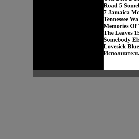
Road 5 Someb
7 Jamaica Mo
Tennessee Wal
Memories Of Y
The Leaves 1
Somebody Els
Lovesick Blu
Исполнитель