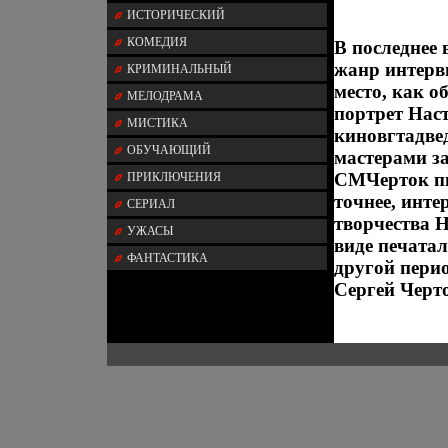
ИСТОРИЧЕСКИЙ
КОМЕДИЯ
В последнее
жанр интерв
КРИМИНАЛЬНЫЙ
место, как о
МЕЛОДРАМА
портрет Наст
МИСТИКА
киновгтадвед
ОБУЧАЮЩИЙ
мастерами з
СМЧерток пи
ПРИКЛЮЧЕНИЯ
точнее, инте
СЕРИАЛ
творчества 
УЖАСЫ
виде печата
ФАНТАСТИКА
другой перио
Сергей Черт