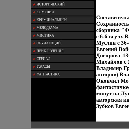
ИСТОРИЧЕСКИЙ
КОМЕДИЯ
Составитель
КРИМИНАЛЬНЫЙ
Сохранность
МЕЛОДРАМА
сборника "Ф
МИСТИКА
c 6-6 вгулх 
Муслин c 36
ОБУЧАЮЩИЙ
Евгений Вой
ПРИКЛЮЧЕНИЯ
Днепров c 1
СЕРИАЛ
Михайлов c 
УЖАСЫ
Владимир Гри
авторов) Вл
ФАНТАСТИКА
Окончил Мос
фантастичкес
минут на Лун
авторская к
Зубков Евге