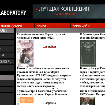
ОВ:
Случайная женщина Серия: Русский
О бурных днях Кав
любовный роман инфо 4022s.
сборник Букинисти
Сохранность: Хоро
Современник, 1989 
Подробно
414 стр ISBN 5-270
А
экз Формат: 70x90/
ТОМ
600u.
СЕРЕБРА
Роман `Случайная женщина` известного
В книгу Расула Гам
писателя начала XX века Марка
горах и горцах Даг
Криницкого (1874-1952) издается впервые
публицистические
со времени царской России Между тем
поэтические раздум
только за два года с момента первого
любви, творчестве
выхода книги она выдержала
стихотворения, эп
чвгтшжетыре переиздания Любовная
посвящениявгршч 
Тригонометрия Тождества, уравнения,
Опыт первой револ
страсть нередкозавязывает
и характеры масте
неравенства, системы Серия: В помощь
1907 Серия: Истор
невообразимые, огненные и смертельные
РГамзатовым в ска
абитуриентам и студентам инфо 7377s.
инфо 11695w.
узы Что заставляет мужчину предпочесть
любви, Шамиле, ле
Подробно
одну женщину другой? Что вынуждает
сподвижнике Шами