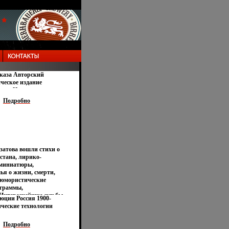
каза Авторский
ческое издание
шая Издательство:
г Твердый переплет,
Подробно
-00775-4 Тираж: 50000
32 (~113х165 мм) инфо
затова вошли стихи о
естана, лирико-
 миниатюры,
ья о жизни, смерти,
, юмористические
играммы,
Интереснейшие судьбы
юции Россия 1900-
рски изображены
ические технологии
заниях о горской
гендарном
Подробно
ля Ахбердилаве