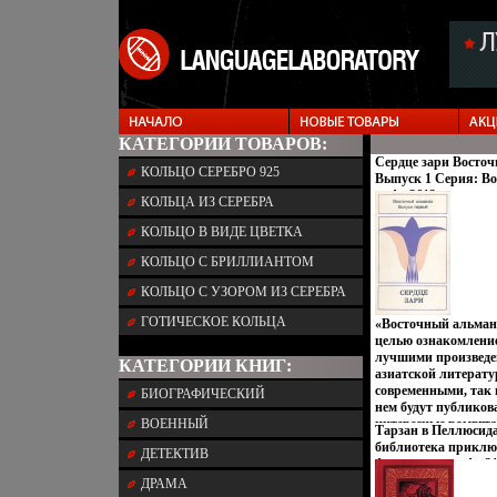
КАТЕГОРИИ ТОВАРОВ:
Сердце зари Восто
КОЛЬЦО СЕРЕБРО 925
Выпуск 1 Серия: В
инфо 3612o.
КОЛЬЦА ИЗ СЕРЕБРА
КОЛЬЦО В ВИДЕ ЦВЕТКА
КОЛЬЦО С БРИЛЛИАНТОМ
КОЛЬЦО С УЗОРОМ ИЗ СЕРЕБРА
ГОТИЧЕСКОЕ КОЛЬЦА
«Восточный альмана
целью ознакомление
лучшими произведе
КАТЕГОРИИ КНИГ:
азиатской литерату
современными, так 
БИОГРАФИЧЕСКИЙ
нем будут публиков
ВОЕННЫЙ
интересные ромвгта
Тарзан в Пеллюсид
рассказы, стихи, пь
библиотека приклю
ДЕТЕКТИВ
литературоведческие
фантастики инфо 21
общего характера В
ДРАМА
«Альманаха» публи