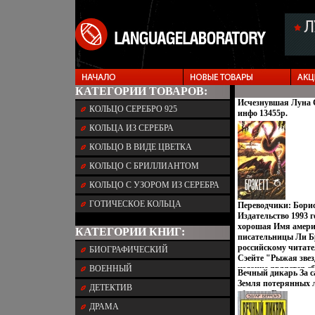
КАТЕГОРИИ ТОВАРОВ:
Исчезнувшая Луна Се
КОЛЬЦО СЕРЕБРО 925
инфо 13455p.
КОЛЬЦА ИЗ СЕРЕБРА
КОЛЬЦО В ВИДЕ ЦВЕТКА
КОЛЬЦО С БРИЛЛИАНТОМ
КОЛЬЦО С УЗОРОМ ИЗ СЕРЕБРА
ГОТИЧЕСКОЕ КОЛЬЦА
Переводчики: Борис
Издательство 1993 
хорошая Имя амер
КАТЕГОРИИ КНИГ:
писательницы Ли Бр
российскому читате
БИОГРАФИЧЕСКИЙ
Сэейте "Рыжая зве
ВОЕННЫЙ
издание является 
Вечный дикарь За с
повестей Ли Брэкле
Земля потерянных 
ДЕТЕКТИВ
печатались в свое 
сборник Букинистич
американском журн
Сохранность: Хоро
ДРАМА
"Плэнет Сториз" (Pl